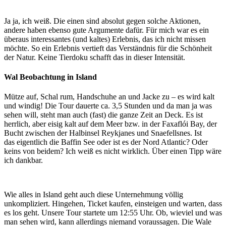
Ja ja, ich weiß. Die einen sind absolut gegen solche Aktionen,
andere haben ebenso gute Argumente dafür. Für mich war es ein
überaus interessantes (und kaltes) Erlebnis, das ich nicht missen
möchte. So ein Erlebnis vertieft das Verständnis für die Schönheit
der Natur. Keine Tierdoku schafft das in dieser Intensität.
Wal Beobachtung in Island
Mütze auf, Schal rum, Handschuhe an und Jacke zu – es wird kalt
und windig! Die Tour dauerte ca. 3,5 Stunden und da man ja was
sehen will, steht man auch (fast) die ganze Zeit an Deck. Es ist
herrlich, aber eisig kalt auf dem Meer bzw. in der Faxaflói Bay, der
Bucht zwischen der Halbinsel Reykjanes und Snaefellsnes. Ist
das eigentlich die Baffin See oder ist es der Nord Atlantic? Oder
keins von beidem? Ich weiß es nicht wirklich. Über einen Tipp wäre
ich dankbar.
Wie alles in Island geht auch diese Unternehmung völlig
unkompliziert. Hingehen, Ticket kaufen, einsteigen und warten, dass
es los geht. Unsere Tour startete um 12:55 Uhr. Ob, wieviel und was
man sehen wird, kann allerdings niemand voraussagen. Die Wale