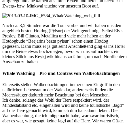
aufgeregt und alle kamen aus ihren Ecken und liefen an Deck. Ein
Zwerg- bzw. Minkwal tauchte vor unserem Boot auf.
Nach ca. 3,5 Stunden war die Tour vorbei und wir haben uns den
angeblich besten Hotdog (Pýlsur) der Welt genehmigt. Selbst Elvis
Presley, Bill Clinton, Metallica und viele mehr haben an der
Hotdogbude “Baejarins beztu pylsur” schon einen Hotdog
gegessen. Dann muss er ja gut sein! Anschließend ging es ins Hotel
um die Beine etwas hochzulegen, bevor wir uns aufmachten, ein
kleines Stück aus Reykjavik hinaus zu fahren, um nach Nordlichtern
Ausschau zu halten.
Whale Watching – Pro und Contras von Walbeobachtungen
Einerseits stellen Walbeobachtungen immer einen Eingriff in den
natürlichen Lebensraum der Wale dar, andererseits finden die
Meeressäuger dadurch mehr Beachtung bei den Menschen.
Ich denke, solange das Wohl der Tiere respektiert wird, der
Mindestabstand etc. eingehalten wird und keine touristische „Jagd“
auf die Tiere gemacht wird, kann ich durchaus damit leben. Die
Walbeobachtung, die ich mitgemacht habe, war zwar touristisch,
aber es war, wie gesagt, keine Jagd auf die Tiere. Wir waren Gäste.