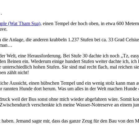
n…
mple (Wat Tham Sua)
, einen Tempel der hoch oben, in etwa 600 Meter
ave.
n die Anlage, die anderen krabbeln 1.237 Stufen bei ca. 33 Grad Cel
u man…
er Welt, eine Herausforderung. Bei Stufe 30 dachte ich noch „Tz, easy 
 den Beinen ein. Wiederum einige hundert Stufen weiter dachte ich, ic
unterschiedlich hohen Stufen. Sie sind mal recht flach, mal reichen sie 
en zählt nicht!
che Aussicht, einen hübschen Tempel und ein wenig stolz kann man auch
r rannten Hunde dort herum. Was um alles in der Welt machen Hunde 
tdruck weil der Bus sonst ohne mich wieder abgefahren wäre. Somit ko
. Zwischendurch verschenkte ich meine Wasser-Notreserve an einem jun
afft haben. Jemand sagte mir, dass das ganze Zeug für den Bau von 