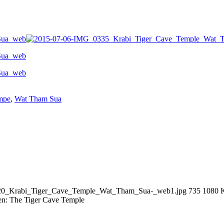
mpe
,
Wat Tham Sua
_0320_Krabi_Tiger_Cave_Temple_Wat_Tham_Sua-_web1.jpg
735
1080
en: The Tiger Cave Temple