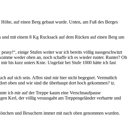
n Höhe, auf einen Berg gebaut wurde. Unten, am Fuß des Berges
sius und mit einem 8 Kg Rucksack auf dem Rücken auf einen Berg um
peasy!“, einige Stufen weiter war ich bereits völlig nassgeschwitzt
h komme weder oben an, noch schaffe ich es wieder runter. Runter? Oh
mir bis kurz unters Knie. Ungefair bei Stufe 1000 hätte ich fast
 auf sich sein. Affen sind mir hier nicht begegnet. Vermutlich
dort oben und wie sind die überhaupt dort hoch gekommen? tz.
nnte ich mir auf der Treppe kaum eine Verschnaufpause
gen Kerl, der völlig verausgabt am Treppengeländer verharrte und
den Mönchen und Besuchern immer mit nach oben genommen wurden.