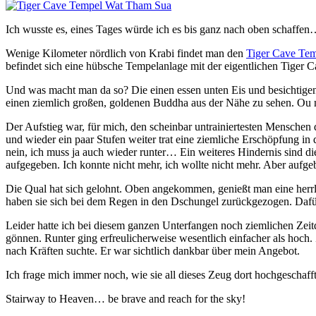
Ich wusste es, eines Tages würde ich es bis ganz nach oben schaffe
Wenige Kilometer nördlich von Krabi findet man den
Tiger Cave Te
befindet sich eine hübsche Tempelanlage mit der eigentlichen Tiger C
Und was macht man da so? Die einen essen unten Eis und besichtige
einen ziemlich großen, goldenen Buddha aus der Nähe zu sehen. O
Der Aufstieg war, für mich, den scheinbar untrainiertesten Menschen d
und wieder ein paar Stufen weiter trat eine ziemliche Erschöpfung in
nein, ich muss ja auch wieder runter… Ein weiteres Hindernis sind die 
aufgegeben. Ich konnte nicht mehr, ich wollte nicht mehr. Aber aufgeb
Die Qual hat sich gelohnt. Oben angekommen, genießt man eine herrli
haben sie sich bei dem Regen in den Dschungel zurückgezogen. Dafü
Leider hatte ich bei diesem ganzen Unterfangen noch ziemlichen Zei
gönnen. Runter ging erfreulicherweise wesentlich einfacher als hoch
nach Kräften suchte. Er war sichtlich dankbar über mein Angebot.
Ich frage mich immer noch, wie sie all dieses Zeug dort hochgesch
Stairway to Heaven… be brave and reach for the sky!