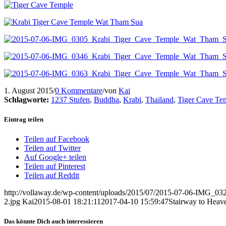
1. August 2015
/
0 Kommentare
/
von
Kai
Schlagworte:
1237 Stufen
,
Buddha
,
Krabi
,
Thailand
,
Tiger Cave Te
Eintrag teilen
Teilen auf Facebook
Teilen auf Twitter
Auf Google+ teilen
Teilen auf Pinterest
Teilen auf Reddit
http://vollaway.de/wp-content/uploads/2015/07/2015-07-06-IMG
2.jpg
Kai
2015-08-01 18:21:11
2017-04-10 15:59:47
Stairway to Heav
Das könnte Dich auch interessieren